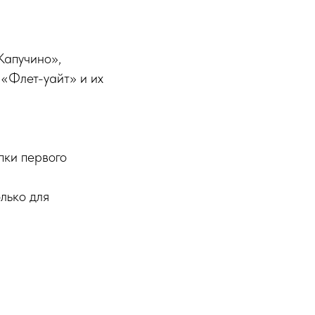
Капучино»,
 «Флет-уайт» и их
пки первого
лько для