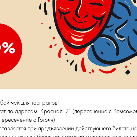
ой чек для театралов!
ует по адресам: Красная, 21 (пересечение с Комсомо
пересечение с Гоголя)
ставляется при предъявлении действующего билета на
влении скидки бонусная карта применяется только дл