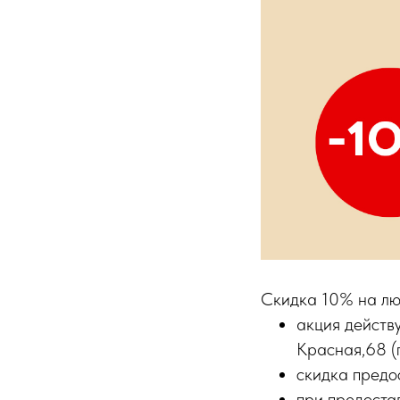
Cкидка 10% на люб
акция действ
Красная,68 (
скидка предо
при предоста