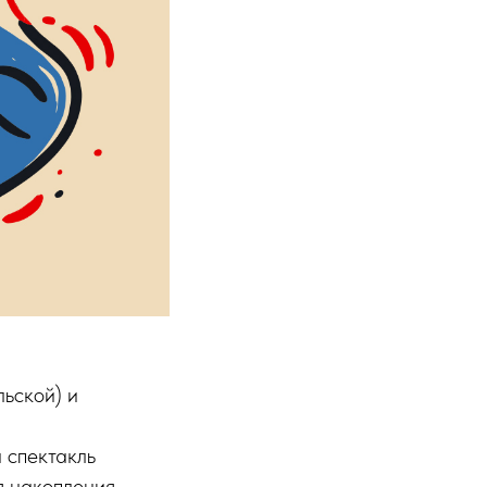
льской) и
 спектакль
я накопления