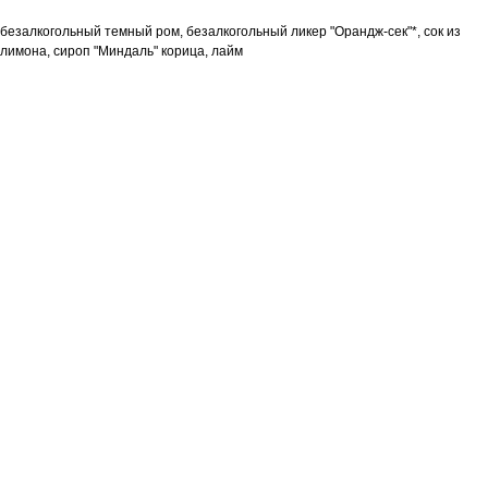
безалкогольный темный ром, безалкогольный ликер "Орандж-сек"*, сок из
лимона, сироп "Миндаль" корица, лайм