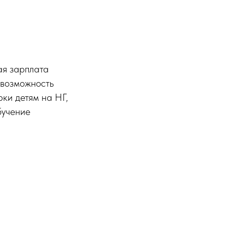
ая зарплата
 возможность
рки детям на НГ,
бучение