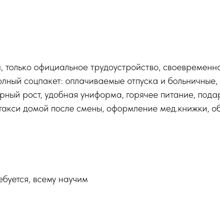
, только официальное трудоустройство, своевременн
олный соцпакет: оплачиваемые отпуска и больничные,
рный рост, удобная униформа, горячее питание, пода
такси домой после смены, оформление мед.книжки, о
ебуется, всему научим