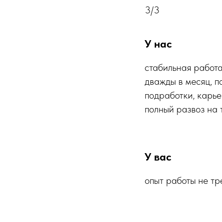
3/3
У нас
стабильная работа
дважды в месяц, п
подработки, карье
полный развоз на 
У вас
опыт работы не тр