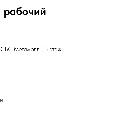
 рабочий
"СБС Мегамолл", 3 этаж
ки