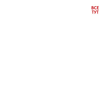
я
ВСЕ
ТУТ
Ы