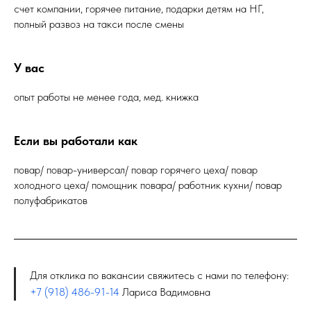
счет компании, горячее питание, подарки детям на НГ,
полный paзвoз на такси поcлe смeны
У вас
опыт работы не менее года, мед. книжка
Если вы работали как
повар/ повар-универсал/ повар горячего цеха/ повар
холодного цеха/ помощник повара/ работник кухни/ повар
полуфабрикатов
Для отклика по вакансии свяжитесь с нами по телефону:
+7 (918) 486-91-14
Лариса Вадимовна