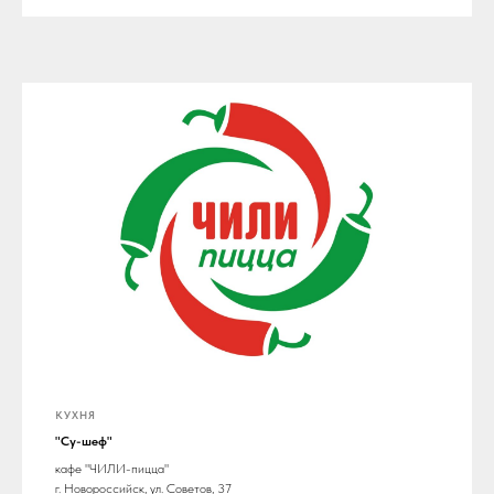
КУХНЯ
"Су-шеф"
кафе "ЧИЛИ-пицца"
г. Новороссийск, ул. Советов, 37