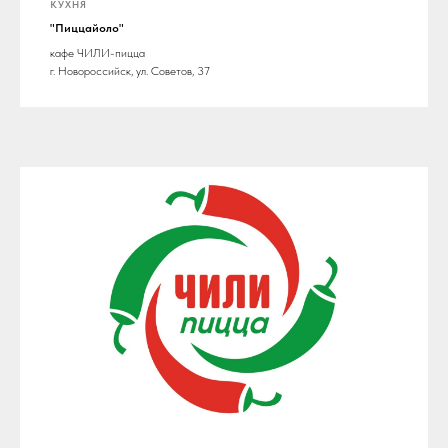
КУХНЯ
"Пиццайоло"
кафе ЧИЛИ-пицца
г. Новороссийск, ул. Советов, 37