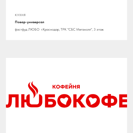
КУХНЯ
Повар-универсал
фастфуд ЛЮБО г.Краснодар, ТРК "СБС Мегамолл", 3 этаж