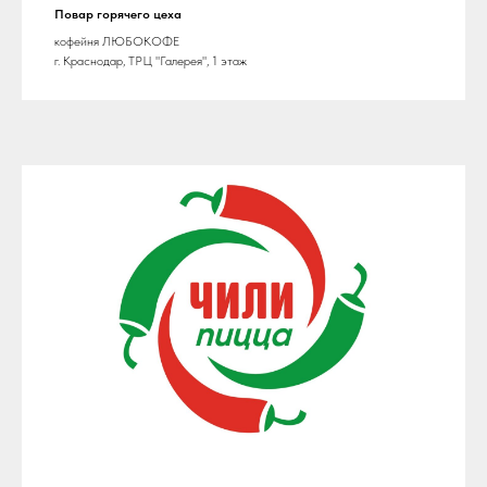
Повар горячего цеха
кофейня ЛЮБОКОФЕ
г. Краснодар, ТРЦ "Галерея", 1 этаж